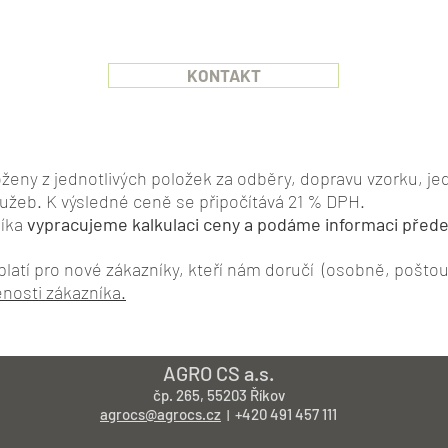
KONTAKT
ženy z jednotlivých položek za odběry, dopravu vzorku, jed
lužeb.
K výsledné ceně se připočítává 21 % DPH.
níka
vypracujeme kalkulaci ceny a podáme informaci před
platí pro nové
zákazníky, kteří nám doručí (osobně, poštou
nosti zákazníka.
AGRO CS a.s.
čp. 265, 55203 Říkov
agrocs@agrocs.cz
+420 491 457 111
|