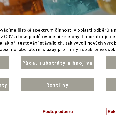
ovádíme široké spektrum činností v oblasti odběrů a 
ů z ČOV a také plodů ovoce či zeleniny. Laboratoř je
 jak při testování stávajících, tak vývoji nových výr
abízíme laboratorní služby pro firmy i soukromé osob
Půda, substráty a hnojiva
nty
Rostliny
Postup odběru
Rek