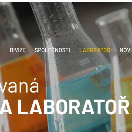
S
DIVIZE
SPOLEČNOSTI
LABORATOŘ
NOV
ovaná
A LABORATOŘ