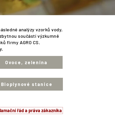
následné analýzy vzorků vody,
 nezbytnou součástí výzkumně
obků firmy AGRO CS.
y.
Ovoce, zelenina
Bioplynové stanice
lamační řád a práva zákazníka