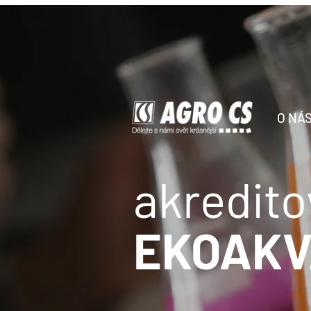
O NÁ
akredit
EKOAKV