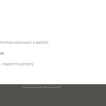
notlivá stanovení a dalších
em
.
, mailem) vyplněný
Jsme hrdým členem FBN od roku 2023