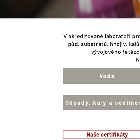
V akreditované laboratoři pr
půd, substrátů, hnojiv, kal
vývojového řetězce
N
Voda
Odpady, kaly a sedime
Naše certifikáty