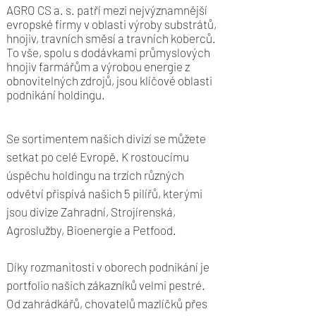
AGRO CS a. s. patří mezi nejvýznamnější
evropské firmy v oblasti výroby substrátů,
hnojiv, travních směsí a travních koberců.
To vše, spolu s dodávkami průmyslových
hnojiv farmářům a výrobou energie z
obnovitelných zdrojů, jsou klíčové oblasti
podnikání holdingu.​​​
Se sortimentem našich divizí se můžete
setkat po celé Evropě. K rostoucímu
úspěchu holdingu na trzích různých
odvětví přispívá našich 5 pilířů, kterými
jsou divize Zahradní, Strojírenská,
Agroslužby, Bioenergie a Petfood.
Díky rozmanitosti v oborech podnikání je
portfolio našich zákazníků velmi pestré.
Od zahrádkářů, chovatelů mazlíčků přes