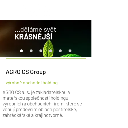
...děláme svět
KRÁSNĚJŠÍ
AGRO CS Group
výrobně obchodní holding
AGRO CS a. s. je zakladatelskou a
mateřskou společností holdingu
výrobních a obchodních firem, které se
věnují především oblasti pěstitelské,
zahrádkářské a krajinotvorné.