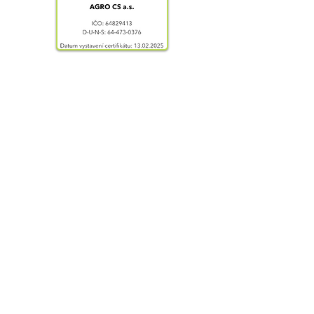
AGRO
CS v
obraze
...
Generální partner
fondu
AGRO CS a.s.