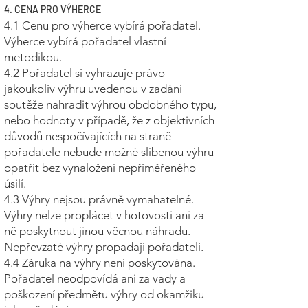
4. CENA PRO VÝHERCE
4.1 Cenu pro výherce vybírá pořadatel.
Výherce vybírá pořadatel vlastní
metodikou.
4.2 Pořadatel si vyhrazuje právo
jakoukoliv výhru uvedenou v zadání
soutěže nahradit výhrou obdobného typu,
nebo hodnoty v případě, že z objektivních
důvodů nespočívajících na straně
pořadatele nebude možné slíbenou výhru
opatřit bez vynaložení nepřiměřeného
úsilí.
4.3 Výhry nejsou právně vymahatelné.
Výhry nelze proplácet v hotovosti ani za
ně poskytnout jinou věcnou náhradu.
Nepřevzaté výhry propadají pořadateli.
4.4 Záruka na výhry není poskytována.
Pořadatel neodpovídá ani za vady a
poškození předmětu výhry od okamžiku