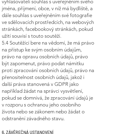
vyhlašovateli souhlas s uveřejněním svého
jména, příjmení, obce, v níž má bydliště, a
dále souhlas s uveřejněním své fotografie
ve sdělovacích prostředcích, na webových
stránkách, facebookový stránkách, pokud
užití souvisí s touto soutěží.
5.4 Soutěžící bere na vědomí, že má právo
na přístup ke svým osobním údajům,
právo na opravu osobních údajů, právo
být zapomenut, právo podat námitku
proti zpracování osobních údajů, právo na
přenositelnost osobních údajů, jakož i
další práva stanovená v GDPR jako
například žádat na správci vysvětlení,
pokud se domnívá, že zpracování údajů je
v rozporu s ochranou jeho osobního
života nebo se zákonem nebo žádat o
odstranění závadného stavu.
6. ZÁVĚREČNÁ USTANOVENÍ