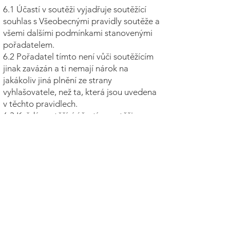
6.1 Účastí v soutěži vyjadřuje soutěžící
souhlas s Všeobecnými pravidly soutěže a
všemi dalšími podmínkami stanovenými
pořadatelem.
6.2 Pořadatel tímto není vůči soutěžícím
jinak zavázán a ti nemají nárok na
jakákoliv jiná plnění ze strany
vyhlašovatele, než ta, která jsou uvedena
v těchto pravidlech.
6.3 Každý soutěžící účastí v soutěži
vyjadřuje svůj souhlas s těmito pravidly a
zavazuje se je dodržovat a neporušovat
právní řád České republiky ani oprávněné
zájmy pořadatele.
6.4 Pořadatel si vyhrazuje právo činit
kdykoliv rozhodnutí ve všech záležitostech
souvisejících s pořádáním soutěže, a to
včetně změny pravidel, přerušení soutěže,
pozastavení soutěže, předčasného