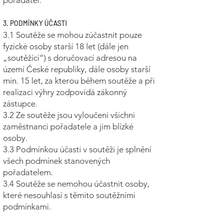
pořadatel.
3. PODMÍNKY ÚČASTI
3.1 Soutěže se mohou zúčastnit pouze
fyzické osoby starší 18 let (dále jen
„soutěžící“) s doručovací adresou na
území České republiky, dále osoby starší
min. 15 let, za kterou během soutěže a při
realizaci výhry zodpovídá zákonný
zástupce.
3.2 Ze soutěže jsou vyloučeni všichni
zaměstnanci pořadatele a jim blízké
osoby.
3.3 Podmínkou účasti v soutěži je splnění
všech podmínek stanovených
pořadatelem.
3.4 Soutěže se nemohou účastnit osoby,
které nesouhlasí s těmito soutěžními
podmínkami.