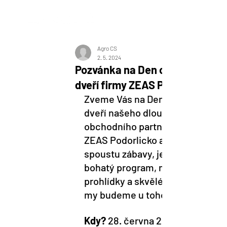
Novinky
Agro CS
2. 5. 2024
Pozvánka na Den otevřených
dveří firmy ZEAS Podorlicko a.s
Zveme Vás na Den otevřených 
dveří našeho dlouholetého 
obchodního partnera, firmy 
ZEAS Podorlicko a.s.. Užijete si 
spoustu zábavy, je připraven 
bohatý program, naučné 
prohlídky a skvělé koncerty! A 
my budeme u toho...
Kdy?
 28. června 2024