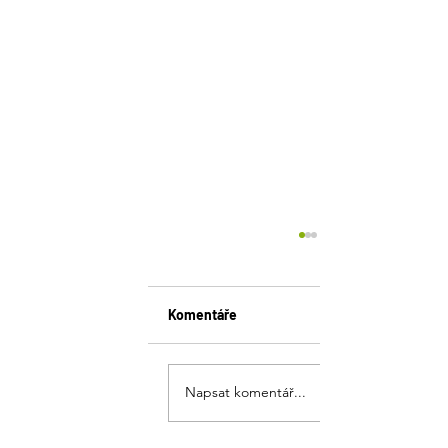
Komentáře
Napsat komentář...
PRODEJ SUBSTRÁTŮ A
KŮRY