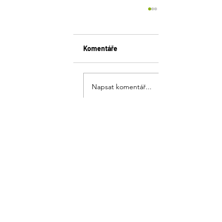
Komentáře
Napsat komentář...
PRODEJ SUBSTRÁTŮ A
KŮRY
Generální partner
fondu
AGRO CS a.s.
čp. 265, 55203 Říkov
agrocs@agrocs.cz
+420 491 457 111
|