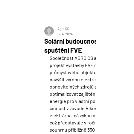
Novinky
Agro CS
12. 4. 2024
Solární budoucnost v AGRO CS 
spuštění FVE
Společnost AGRO CS a.s. realizovala 
projekt výstavby FVE na střeše 
průmyslového objektu, jejímž cílem je 
navýšit výrobu elektrické energie z 
obnovitelných zdrojů a s jejich pomocí 
optimalizovat zajištění elektrické 
energie pro vlastní podnikatelskou 
činnost v závodě Říkov. Solární 
elektrárna má výkon necelých 349 kWp, 
což představuje v ročním optimálním 
souhrnu přibližně 350 MWh elektrické 