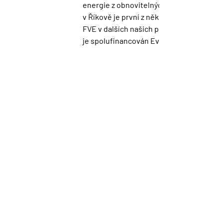
energie z obnovitelných zdrojů. Závod 
v Říkově je první z několika budovaných 
FVE v dalších našich podnicích. Projekt 
je spolufinancován Evropskou unií.