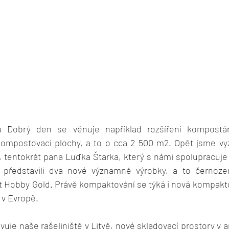
u Dobrý den se věnuje například rozšíření kompostár
ompostovací plochy, a to o cca 2 500 m2. Opět jsme vyzp
tentokrát pana Luďka Štarka, který s námi spolupracuje j
představili dva nové významné výrobky, a to černozem
 Hobby Gold. Právě kompaktování se týká i nová kompaktova
 v Evropě. 
uje naše rašeliniště v Litvě, nové skladovací prostory v a