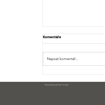
Komentáře
Napsat komentář...
Pozvánka na Den otevřených
dveří ZEA Rychnovsko a. s.🎉
Generální partner fondu