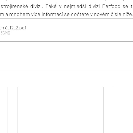
 strojírenské divizi. Také v nejmladší divizi Petfood se 
m a mnohem více informací se dočtete v novém čísle níže
en č_12_2
.pdf
6.36MB