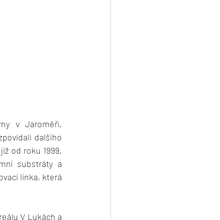
ny v Jaroměři, 
ovídali dalšího 
iž od roku 1999. 
ní substráty a 
cí linka, která 
reálu V Lukách a 