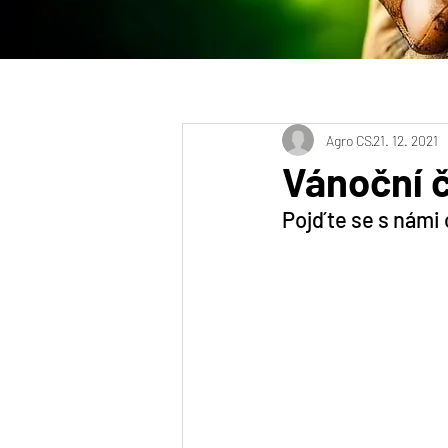
Agro CS
21. 12. 2021
Vánoční č
Pojďte se s námi 