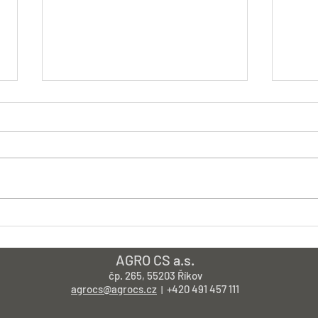
PRODEJ SUBSTRÁTŮ A KŮRY
🌍 D
spol
AGRO CS a.s.
čp. 265, 55203 Říkov
agrocs@agrocs.cz
+420 491 457 111
|