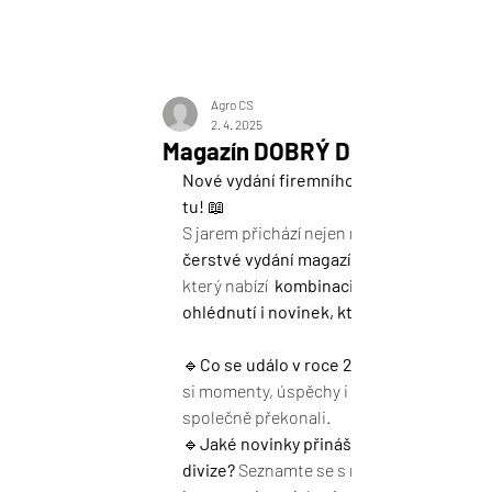
Novinky
Agro CS
2. 4. 2025
Magazín DOBRÝ DEN
Nové vydání firemního magazínu je 
tu!
 📖
S jarem přichází nejen nová energie, ale i 
čerstvé vydání magazínu DOBRÝ DEN
který nabízí  
kombinaci zajímavých 
ohlédnutí i novinek, které nás čekají
🔹
Co se událo v roce 2024?
si momenty, úspěchy i výzvy, které jsme 
společně překonali.
🔹
Jaké novinky přinášejí naše 
divize?
 Seznamte se s novými produkty, 