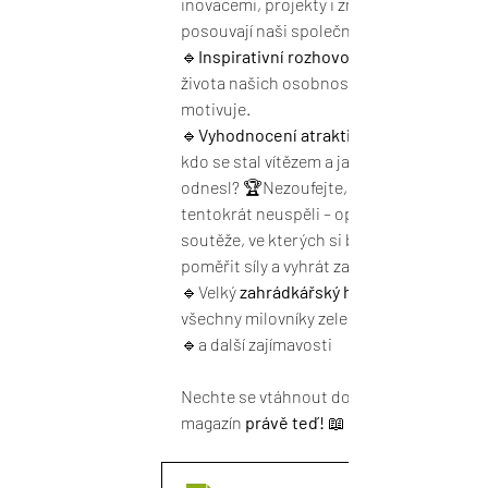
inovacemi, projekty i změnami, které 
posouvají naši společnost vpřed!
🔹
Inspirativní rozhovory
života našich osobností a zjistěte, co je 
motivuje.
🔹
Vyhodnocení atraktivních soutěží
kdo se stal vítězem a jaké skvělé výhry si 
odnesl? 🏆Nezoufejte, pokud jste 
tentokrát neuspěli – opět jsou vyhlášeny 
soutěže, ve kterých si budete moci znovu
poměřit síly a vyhrát zajímavé ceny!
🔹Velký 
zahrádkářský horoskop
všechny milovníky zeleně 🌿
🔹a další zajímavosti
Nechte se vtáhnout do dění a přečtěte si 
magazín 
právě teď!
 📖